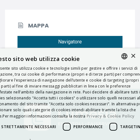
MAPPA
Navigatore
×
sto sito web utilizza cookie
esente sito utilizza cookie e tecnologie simili per gestire e offrire i servizi di
ITALIAN
azione, tra cui cookie di performance (propri e di terze parti) per compre
liorare l’esperienza di navigazione dell’utente e cookie di targeting (propri 
ENGLISH
 parti) al fine di inviare messaggi pubblicitari in linea con le preferenze
estate nell’ambito della navigazione in rete. Puoi decidere di abilitare tutti 
FRENCH
es selezionando "Accetta tutti i cookies" o utilizzare solo quelli necessari a
onamento del sito tramite "Accetta solo cookies necessari". In alternativa p
HUNGARIAN
ionare solo quali categorie di cookies intendi abilitare tramite la lista che
DEUTSCH
Privacy & Cookie Policy
.Per maggiori informazioni consulta la nostra
POLSKI
STRETTAMENTE NECESSARI
PERFORMANCE
TARGETI
УКРАЇНСЬКА