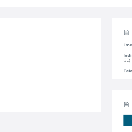
Ema
Indi
GE)
Tel