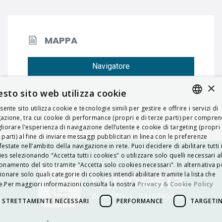
MAPPA
Navigatore
×
sto sito web utilizza cookie
esente sito utilizza cookie e tecnologie simili per gestire e offrire i servizi di
ITALIAN
azione, tra cui cookie di performance (propri e di terze parti) per compre
liorare l’esperienza di navigazione dell’utente e cookie di targeting (propri 
ENGLISH
 parti) al fine di inviare messaggi pubblicitari in linea con le preferenze
estate nell’ambito della navigazione in rete. Puoi decidere di abilitare tutti 
FRENCH
es selezionando "Accetta tutti i cookies" o utilizzare solo quelli necessari a
onamento del sito tramite "Accetta solo cookies necessari". In alternativa p
HUNGARIAN
ionare solo quali categorie di cookies intendi abilitare tramite la lista che
DEUTSCH
Privacy & Cookie Policy
.Per maggiori informazioni consulta la nostra
POLSKI
STRETTAMENTE NECESSARI
PERFORMANCE
TARGETI
УКРАЇНСЬКА