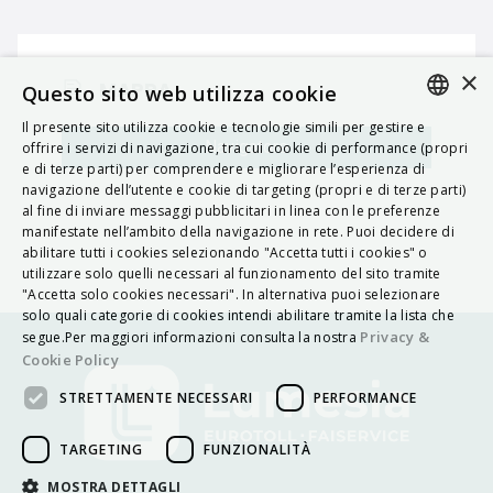
×
MAPPA
Questo sito web utilizza cookie
Il presente sito utilizza cookie e tecnologie simili per gestire e
ITALIAN
Navigatore
offrire i servizi di navigazione, tra cui cookie di performance (propri
e di terze parti) per comprendere e migliorare l’esperienza di
ENGLISH
navigazione dell’utente e cookie di targeting (propri e di terze parti)
al fine di inviare messaggi pubblicitari in linea con le preferenze
FRENCH
manifestate nell’ambito della navigazione in rete. Puoi decidere di
abilitare tutti i cookies selezionando "Accetta tutti i cookies" o
HUNGARIAN
utilizzare solo quelli necessari al funzionamento del sito tramite
DEUTSCH
"Accetta solo cookies necessari". In alternativa puoi selezionare
solo quali categorie di cookies intendi abilitare tramite la lista che
POLSKI
Privacy &
segue.Per maggiori informazioni consulta la nostra
Cookie Policy
УКРАЇНСЬКА
STRETTAMENTE NECESSARI
PERFORMANCE
PORTUGUÊS
ESPAÑOL
TARGETING
FUNZIONALITÀ
HRVATSKI
MOSTRA DETTAGLI