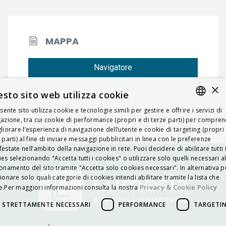
MAPPA
Navigatore
×
sto sito web utilizza cookie
esente sito utilizza cookie e tecnologie simili per gestire e offrire i servizi di
ITALIAN
azione, tra cui cookie di performance (propri e di terze parti) per compre
liorare l’esperienza di navigazione dell’utente e cookie di targeting (propri 
ENGLISH
 parti) al fine di inviare messaggi pubblicitari in linea con le preferenze
estate nell’ambito della navigazione in rete. Puoi decidere di abilitare tutti 
FRENCH
es selezionando "Accetta tutti i cookies" o utilizzare solo quelli necessari a
onamento del sito tramite "Accetta solo cookies necessari". In alternativa p
HUNGARIAN
ionare solo quali categorie di cookies intendi abilitare tramite la lista che
DEUTSCH
Privacy & Cookie Policy
.Per maggiori informazioni consulta la nostra
POLSKI
STRETTAMENTE NECESSARI
PERFORMANCE
TARGETI
УКРАЇНСЬКА