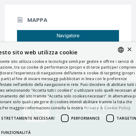
MAPPA
Navigatore
×
sto sito web utilizza cookie
esente sito utilizza cookie e tecnologie simili per gestire e offrire i servizi di
ITALIAN
azione, tra cui cookie di performance (propri e di terze parti) per compre
liorare l’esperienza di navigazione dell’utente e cookie di targeting (propri 
ENGLISH
 parti) al fine di inviare messaggi pubblicitari in linea con le preferenze
estate nell’ambito della navigazione in rete. Puoi decidere di abilitare tutti 
FRENCH
es selezionando "Accetta tutti i cookies" o utilizzare solo quelli necessari a
onamento del sito tramite "Accetta solo cookies necessari". In alternativa p
HUNGARIAN
ionare solo quali categorie di cookies intendi abilitare tramite la lista che
DEUTSCH
Privacy & Cookie Policy
.Per maggiori informazioni consulta la nostra
POLSKI
STRETTAMENTE NECESSARI
PERFORMANCE
TARGETI
УКРАЇНСЬКА
FUNZIONALITÀ