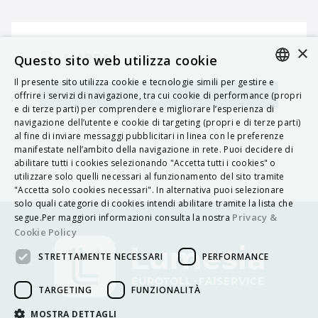
×
MAPPA
Questo sito web utilizza cookie
Il presente sito utilizza cookie e tecnologie simili per gestire e
ITALIAN
Navigatore
offrire i servizi di navigazione, tra cui cookie di performance (propri
e di terze parti) per comprendere e migliorare l’esperienza di
ENGLISH
navigazione dell’utente e cookie di targeting (propri e di terze parti)
al fine di inviare messaggi pubblicitari in linea con le preferenze
FRENCH
manifestate nell’ambito della navigazione in rete. Puoi decidere di
abilitare tutti i cookies selezionando "Accetta tutti i cookies" o
HUNGARIAN
utilizzare solo quelli necessari al funzionamento del sito tramite
DEUTSCH
"Accetta solo cookies necessari". In alternativa puoi selezionare
solo quali categorie di cookies intendi abilitare tramite la lista che
POLSKI
Privacy &
segue.Per maggiori informazioni consulta la nostra
Cookie Policy
УКРАЇНСЬКА
STRETTAMENTE NECESSARI
PERFORMANCE
PORTUGUÊS
ESPAÑOL
TARGETING
FUNZIONALITÀ
HRVATSKI
MOSTRA DETTAGLI