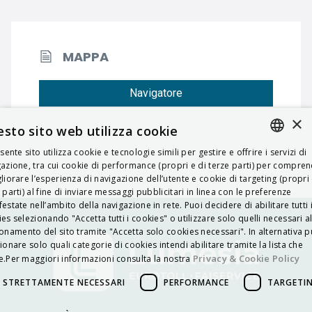
MAPPA
Navigatore
×
sto sito web utilizza cookie
esente sito utilizza cookie e tecnologie simili per gestire e offrire i servizi di
ITALIAN
azione, tra cui cookie di performance (propri e di terze parti) per compre
liorare l’esperienza di navigazione dell’utente e cookie di targeting (propri 
ENGLISH
 parti) al fine di inviare messaggi pubblicitari in linea con le preferenze
estate nell’ambito della navigazione in rete. Puoi decidere di abilitare tutti 
FRENCH
es selezionando "Accetta tutti i cookies" o utilizzare solo quelli necessari a
onamento del sito tramite "Accetta solo cookies necessari". In alternativa p
HUNGARIAN
ionare solo quali categorie di cookies intendi abilitare tramite la lista che
DEUTSCH
Privacy & Cookie Policy
.Per maggiori informazioni consulta la nostra
POLSKI
STRETTAMENTE NECESSARI
PERFORMANCE
TARGETI
УКРАЇНСЬКА