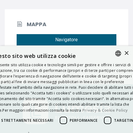
MAPPA
Navigatore
×
sto sito web utilizza cookie
esente sito utilizza cookie e tecnologie simili per gestire e offrire i servizi di
ITALIAN
azione, tra cui cookie di performance (propri e di terze parti) per compre
liorare l’esperienza di navigazione dell’utente e cookie di targeting (propri 
ENGLISH
 parti) al fine di inviare messaggi pubblicitari in linea con le preferenze
estate nell’ambito della navigazione in rete. Puoi decidere di abilitare tutti 
FRENCH
es selezionando "Accetta tutti i cookies" o utilizzare solo quelli necessari a
onamento del sito tramite "Accetta solo cookies necessari". In alternativa p
HUNGARIAN
ionare solo quali categorie di cookies intendi abilitare tramite la lista che
DEUTSCH
Privacy & Cookie Policy
.Per maggiori informazioni consulta la nostra
POLSKI
STRETTAMENTE NECESSARI
PERFORMANCE
TARGETI
УКРАЇНСЬКА