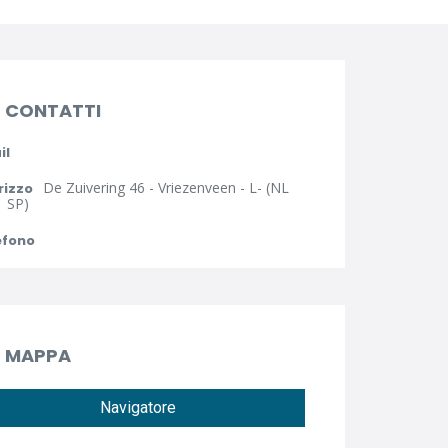
CONTATTI
il
De Zuivering 46 - Vriezenveen - L- (NL
rizzo
 SP)
efono
MAPPA
Navigatore