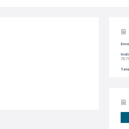
Ema
Indi
7671
Tel