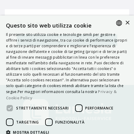
×
MAPPA
Questo sito web utilizza cookie
Il presente sito utilizza cookie e tecnologie simili per gestire e
ITALIAN
Navigatore
offrire i servizi di navigazione, tra cui cookie di performance (propri
e di terze parti) per comprendere e migliorare l’esperienza di
ENGLISH
navigazione dell’utente e cookie di targeting (propri e di terze parti)
al fine di inviare messaggi pubblicitari in linea con le preferenze
FRENCH
manifestate nell’ambito della navigazione in rete. Puoi decidere di
abilitare tutti i cookies selezionando "Accetta tutti i cookies" o
HUNGARIAN
utilizzare solo quelli necessari al funzionamento del sito tramite
DEUTSCH
"Accetta solo cookies necessari". In alternativa puoi selezionare
solo quali categorie di cookies intendi abilitare tramite la lista che
POLSKI
Privacy &
segue.Per maggiori informazioni consulta la nostra
Cookie Policy
УКРАЇНСЬКА
STRETTAMENTE NECESSARI
PERFORMANCE
PORTUGUÊS
ESPAÑOL
TARGETING
FUNZIONALITÀ
HRVATSKI
MOSTRA DETTAGLI