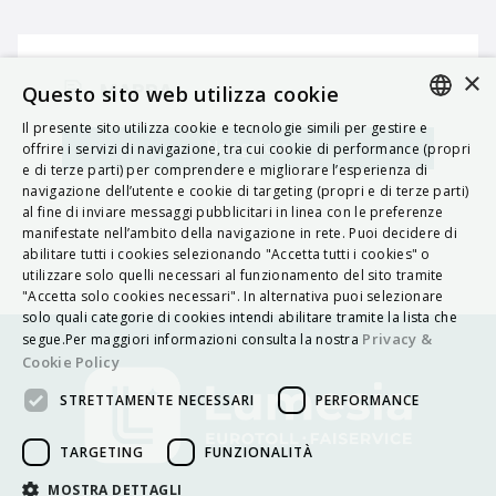
×
MAPPA
Questo sito web utilizza cookie
Il presente sito utilizza cookie e tecnologie simili per gestire e
ITALIAN
Navigatore
offrire i servizi di navigazione, tra cui cookie di performance (propri
e di terze parti) per comprendere e migliorare l’esperienza di
ENGLISH
navigazione dell’utente e cookie di targeting (propri e di terze parti)
al fine di inviare messaggi pubblicitari in linea con le preferenze
FRENCH
manifestate nell’ambito della navigazione in rete. Puoi decidere di
abilitare tutti i cookies selezionando "Accetta tutti i cookies" o
HUNGARIAN
utilizzare solo quelli necessari al funzionamento del sito tramite
DEUTSCH
"Accetta solo cookies necessari". In alternativa puoi selezionare
solo quali categorie di cookies intendi abilitare tramite la lista che
POLSKI
Privacy &
segue.Per maggiori informazioni consulta la nostra
Cookie Policy
УКРАЇНСЬКА
STRETTAMENTE NECESSARI
PERFORMANCE
PORTUGUÊS
ESPAÑOL
TARGETING
FUNZIONALITÀ
HRVATSKI
MOSTRA DETTAGLI