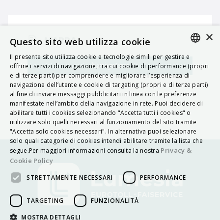
×
MAPPA
Questo sito web utilizza cookie
Il presente sito utilizza cookie e tecnologie simili per gestire e
ITALIAN
Navigatore
offrire i servizi di navigazione, tra cui cookie di performance (propri
e di terze parti) per comprendere e migliorare l’esperienza di
ENGLISH
navigazione dell’utente e cookie di targeting (propri e di terze parti)
al fine di inviare messaggi pubblicitari in linea con le preferenze
FRENCH
manifestate nell’ambito della navigazione in rete. Puoi decidere di
abilitare tutti i cookies selezionando "Accetta tutti i cookies" o
HUNGARIAN
utilizzare solo quelli necessari al funzionamento del sito tramite
DEUTSCH
"Accetta solo cookies necessari". In alternativa puoi selezionare
solo quali categorie di cookies intendi abilitare tramite la lista che
POLSKI
Privacy &
segue.Per maggiori informazioni consulta la nostra
Cookie Policy
УКРАЇНСЬКА
STRETTAMENTE NECESSARI
PERFORMANCE
PORTUGUÊS
ESPAÑOL
TARGETING
FUNZIONALITÀ
HRVATSKI
MOSTRA DETTAGLI