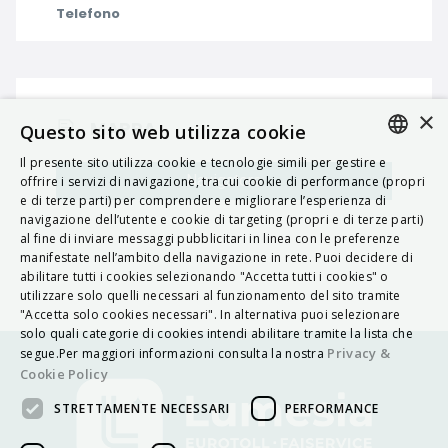
Telefono
×
MAPPA
Questo sito web utilizza cookie
Il presente sito utilizza cookie e tecnologie simili per gestire e
ITALIAN
Navigatore
offrire i servizi di navigazione, tra cui cookie di performance (propri
e di terze parti) per comprendere e migliorare l’esperienza di
ENGLISH
navigazione dell’utente e cookie di targeting (propri e di terze parti)
al fine di inviare messaggi pubblicitari in linea con le preferenze
FRENCH
manifestate nell’ambito della navigazione in rete. Puoi decidere di
abilitare tutti i cookies selezionando "Accetta tutti i cookies" o
HUNGARIAN
utilizzare solo quelli necessari al funzionamento del sito tramite
DEUTSCH
"Accetta solo cookies necessari". In alternativa puoi selezionare
solo quali categorie di cookies intendi abilitare tramite la lista che
POLSKI
Privacy &
segue.Per maggiori informazioni consulta la nostra
Cookie Policy
УКРАЇНСЬКА
STRETTAMENTE NECESSARI
PERFORMANCE
PORTUGUÊS
ESPAÑOL