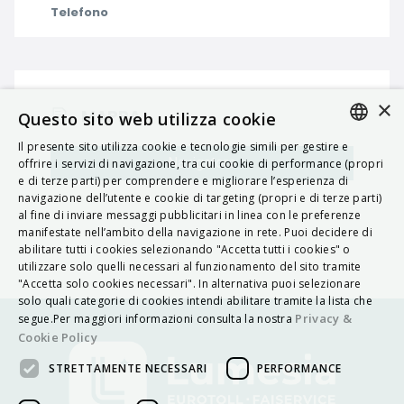
Telefono
×
MAPPA
Questo sito web utilizza cookie
Il presente sito utilizza cookie e tecnologie simili per gestire e
ITALIAN
Navigatore
offrire i servizi di navigazione, tra cui cookie di performance (propri
e di terze parti) per comprendere e migliorare l’esperienza di
ENGLISH
navigazione dell’utente e cookie di targeting (propri e di terze parti)
al fine di inviare messaggi pubblicitari in linea con le preferenze
FRENCH
manifestate nell’ambito della navigazione in rete. Puoi decidere di
abilitare tutti i cookies selezionando "Accetta tutti i cookies" o
HUNGARIAN
utilizzare solo quelli necessari al funzionamento del sito tramite
DEUTSCH
"Accetta solo cookies necessari". In alternativa puoi selezionare
solo quali categorie di cookies intendi abilitare tramite la lista che
POLSKI
Privacy &
segue.Per maggiori informazioni consulta la nostra
Cookie Policy
УКРАЇНСЬКА
STRETTAMENTE NECESSARI
PERFORMANCE
PORTUGUÊS
ESPAÑOL