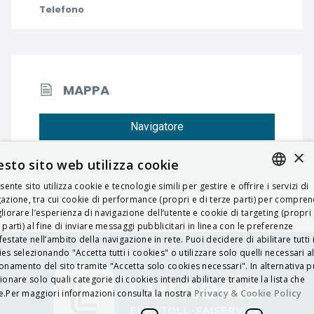
Telefono
MAPPA
Navigatore
×
sto sito web utilizza cookie
esente sito utilizza cookie e tecnologie simili per gestire e offrire i servizi di
ITALIAN
azione, tra cui cookie di performance (propri e di terze parti) per compre
liorare l’esperienza di navigazione dell’utente e cookie di targeting (propri 
ENGLISH
 parti) al fine di inviare messaggi pubblicitari in linea con le preferenze
estate nell’ambito della navigazione in rete. Puoi decidere di abilitare tutti 
FRENCH
es selezionando "Accetta tutti i cookies" o utilizzare solo quelli necessari a
onamento del sito tramite "Accetta solo cookies necessari". In alternativa p
HUNGARIAN
ionare solo quali categorie di cookies intendi abilitare tramite la lista che
DEUTSCH
Privacy & Cookie Policy
.Per maggiori informazioni consulta la nostra