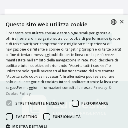
×
MAPPA
Questo sito web utilizza cookie
Il presente sito utilizza cookie e tecnologie simili per gestire e
ITALIAN
Navigatore
offrire i servizi di navigazione, tra cui cookie di performance (propri
e di terze parti) per comprendere e migliorare l’esperienza di
ENGLISH
navigazione dell’utente e cookie di targeting (propri e di terze parti)
al fine di inviare messaggi pubblicitari in linea con le preferenze
FRENCH
manifestate nell’ambito della navigazione in rete. Puoi decidere di
abilitare tutti i cookies selezionando "Accetta tutti i cookies" o
HUNGARIAN
utilizzare solo quelli necessari al funzionamento del sito tramite
DEUTSCH
"Accetta solo cookies necessari". In alternativa puoi selezionare
solo quali categorie di cookies intendi abilitare tramite la lista che
POLSKI
Privacy &
segue.Per maggiori informazioni consulta la nostra
Cookie Policy
УКРАЇНСЬКА
STRETTAMENTE NECESSARI
PERFORMANCE
PORTUGUÊS
ESPAÑOL
TARGETING
FUNZIONALITÀ
HRVATSKI
MOSTRA DETTAGLI