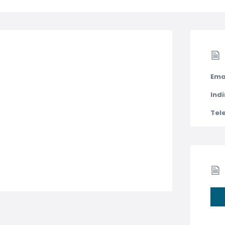
Ema
Indi
Tel