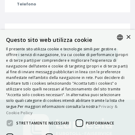
Telefono
×
MAPPA
Questo sito web utilizza cookie
Il presente sito utilizza cookie e tecnologie simili per gestire e
ITALIAN
Navigatore
offrire i servizi di navigazione, tra cui cookie di performance (propri
e di terze parti) per comprendere e migliorare l’esperienza di
ENGLISH
navigazione dell’utente e cookie di targeting (propri e di terze parti)
al fine di inviare messaggi pubblicitari in linea con le preferenze
FRENCH
manifestate nell’ambito della navigazione in rete. Puoi decidere di
abilitare tutti i cookies selezionando "Accetta tutti i cookies" o
HUNGARIAN
utilizzare solo quelli necessari al funzionamento del sito tramite
DEUTSCH
"Accetta solo cookies necessari". In alternativa puoi selezionare
solo quali categorie di cookies intendi abilitare tramite la lista che
POLSKI
Privacy &
segue.Per maggiori informazioni consulta la nostra
Cookie Policy
УКРАЇНСЬКА
STRETTAMENTE NECESSARI
PERFORMANCE
PORTUGUÊS
ESPAÑOL