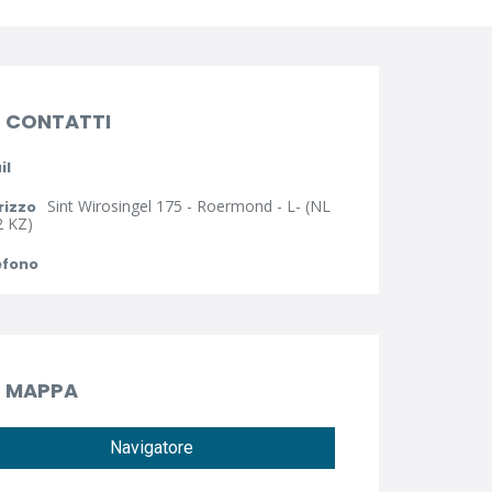
CONTATTI
il
Sint Wirosingel 175 - Roermond - L- (NL
rizzo
2 KZ)
efono
MAPPA
Navigatore