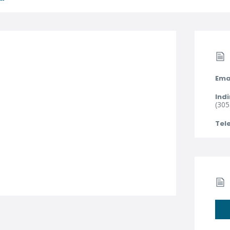
Ema
Indi
(305
Tel