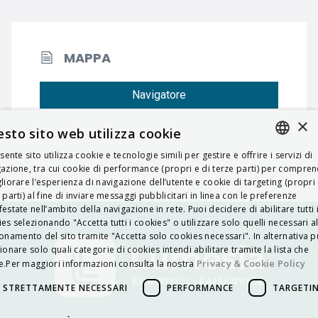
MAPPA
Navigatore
×
sto sito web utilizza cookie
esente sito utilizza cookie e tecnologie simili per gestire e offrire i servizi di
ITALIAN
azione, tra cui cookie di performance (propri e di terze parti) per compre
liorare l’esperienza di navigazione dell’utente e cookie di targeting (propri 
ENGLISH
 parti) al fine di inviare messaggi pubblicitari in linea con le preferenze
estate nell’ambito della navigazione in rete. Puoi decidere di abilitare tutti 
FRENCH
es selezionando "Accetta tutti i cookies" o utilizzare solo quelli necessari a
onamento del sito tramite "Accetta solo cookies necessari". In alternativa p
HUNGARIAN
ionare solo quali categorie di cookies intendi abilitare tramite la lista che
DEUTSCH
Privacy & Cookie Policy
.Per maggiori informazioni consulta la nostra
POLSKI
STRETTAMENTE NECESSARI
PERFORMANCE
TARGETI
УКРАЇНСЬКА