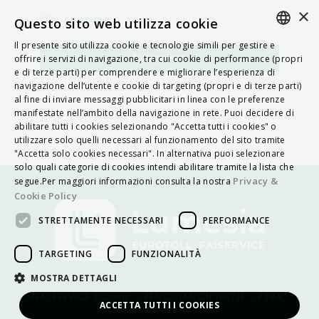
×
MAPPA
Questo sito web utilizza cookie
Il presente sito utilizza cookie e tecnologie simili per gestire e
ITALIAN
Navigatore
offrire i servizi di navigazione, tra cui cookie di performance (propri
e di terze parti) per comprendere e migliorare l’esperienza di
ENGLISH
navigazione dell’utente e cookie di targeting (propri e di terze parti)
al fine di inviare messaggi pubblicitari in linea con le preferenze
FRENCH
manifestate nell’ambito della navigazione in rete. Puoi decidere di
abilitare tutti i cookies selezionando "Accetta tutti i cookies" o
HUNGARIAN
utilizzare solo quelli necessari al funzionamento del sito tramite
DEUTSCH
"Accetta solo cookies necessari". In alternativa puoi selezionare
solo quali categorie di cookies intendi abilitare tramite la lista che
POLSKI
Privacy &
segue.Per maggiori informazioni consulta la nostra
Cookie Policy
УКРАЇНСЬКА
STRETTAMENTE NECESSARI
PERFORMANCE
PORTUGUÊS
ESPAÑOL
TARGETING
FUNZIONALITÀ
HRVATSKI
MOSTRA DETTAGLI
©FAI SERVICE S.Coop. – REA CCIAA CN 183718 – P.IVA:
ACCETTA TUTTI I COOKIES
02654640040