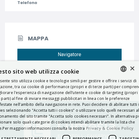
Telefono
MAPPA
Navigatore
×
sto sito web utilizza cookie
esente sito utilizza cookie e tecnologie simili per gestire e offrire i servizi di
ITALIAN
azione, tra cui cookie di performance (propri e di terze parti) per compre
liorare l’esperienza di navigazione dell’utente e cookie di targeting (propri 
ENGLISH
 parti) al fine di inviare messaggi pubblicitari in linea con le preferenze
estate nell’ambito della navigazione in rete. Puoi decidere di abilitare tutti 
FRENCH
es selezionando "Accetta tutti i cookies" o utilizzare solo quelli necessari a
onamento del sito tramite "Accetta solo cookies necessari". In alternativa p
HUNGARIAN
ionare solo quali categorie di cookies intendi abilitare tramite la lista che
DEUTSCH
Privacy & Cookie Policy
.Per maggiori informazioni consulta la nostra
POLSKI
STRETTAMENTE NECESSARI
PERFORMANCE
TARGETI