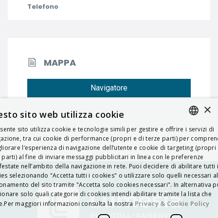
Telefono
MAPPA
Navigatore
×
sto sito web utilizza cookie
esente sito utilizza cookie e tecnologie simili per gestire e offrire i servizi di
ITALIAN
azione, tra cui cookie di performance (propri e di terze parti) per compre
liorare l’esperienza di navigazione dell’utente e cookie di targeting (propri 
ENGLISH
 parti) al fine di inviare messaggi pubblicitari in linea con le preferenze
estate nell’ambito della navigazione in rete. Puoi decidere di abilitare tutti 
FRENCH
es selezionando "Accetta tutti i cookies" o utilizzare solo quelli necessari a
onamento del sito tramite "Accetta solo cookies necessari". In alternativa p
HUNGARIAN
ionare solo quali categorie di cookies intendi abilitare tramite la lista che
DEUTSCH
Privacy & Cookie Policy
.Per maggiori informazioni consulta la nostra