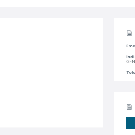
Ema
Indi
GENI
Tel