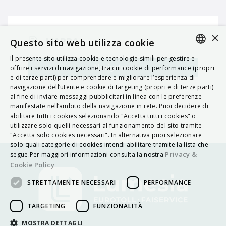
×
MAPPA
Questo sito web utilizza cookie
Il presente sito utilizza cookie e tecnologie simili per gestire e
ITALIAN
Navigatore
offrire i servizi di navigazione, tra cui cookie di performance (propri
e di terze parti) per comprendere e migliorare l’esperienza di
ENGLISH
navigazione dell’utente e cookie di targeting (propri e di terze parti)
al fine di inviare messaggi pubblicitari in linea con le preferenze
FRENCH
manifestate nell’ambito della navigazione in rete. Puoi decidere di
abilitare tutti i cookies selezionando "Accetta tutti i cookies" o
HUNGARIAN
utilizzare solo quelli necessari al funzionamento del sito tramite
DEUTSCH
"Accetta solo cookies necessari". In alternativa puoi selezionare
solo quali categorie di cookies intendi abilitare tramite la lista che
POLSKI
Privacy &
segue.Per maggiori informazioni consulta la nostra
Cookie Policy
УКРАЇНСЬКА
STRETTAMENTE NECESSARI
PERFORMANCE
PORTUGUÊS
ESPAÑOL
TARGETING
FUNZIONALITÀ
HRVATSKI
MOSTRA DETTAGLI