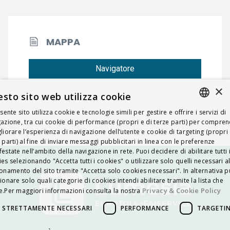
MAPPA
Navigatore
×
sto sito web utilizza cookie
esente sito utilizza cookie e tecnologie simili per gestire e offrire i servizi di
ITALIAN
azione, tra cui cookie di performance (propri e di terze parti) per compre
liorare l’esperienza di navigazione dell’utente e cookie di targeting (propri 
ENGLISH
 parti) al fine di inviare messaggi pubblicitari in linea con le preferenze
estate nell’ambito della navigazione in rete. Puoi decidere di abilitare tutti 
FRENCH
es selezionando "Accetta tutti i cookies" o utilizzare solo quelli necessari a
onamento del sito tramite "Accetta solo cookies necessari". In alternativa p
HUNGARIAN
ionare solo quali categorie di cookies intendi abilitare tramite la lista che
DEUTSCH
Privacy & Cookie Policy
.Per maggiori informazioni consulta la nostra
POLSKI
STRETTAMENTE NECESSARI
PERFORMANCE
TARGETI
УКРАЇНСЬКА