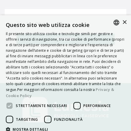
×
MAPPA
Questo sito web utilizza cookie
Il presente sito utilizza cookie e tecnologie simili per gestire e
ITALIAN
Navigatore
offrire i servizi di navigazione, tra cui cookie di performance (propri
e di terze parti) per comprendere e migliorare l’esperienza di
ENGLISH
navigazione dell’utente e cookie di targeting (propri e di terze parti)
al fine di inviare messaggi pubblicitari in linea con le preferenze
FRENCH
manifestate nell’ambito della navigazione in rete. Puoi decidere di
abilitare tutti i cookies selezionando "Accetta tutti i cookies" o
HUNGARIAN
utilizzare solo quelli necessari al funzionamento del sito tramite
DEUTSCH
"Accetta solo cookies necessari". In alternativa puoi selezionare
solo quali categorie di cookies intendi abilitare tramite la lista che
POLSKI
Privacy &
segue.Per maggiori informazioni consulta la nostra
Cookie Policy
УКРАЇНСЬКА
STRETTAMENTE NECESSARI
PERFORMANCE
PORTUGUÊS
ESPAÑOL
TARGETING
FUNZIONALITÀ
HRVATSKI
MOSTRA DETTAGLI