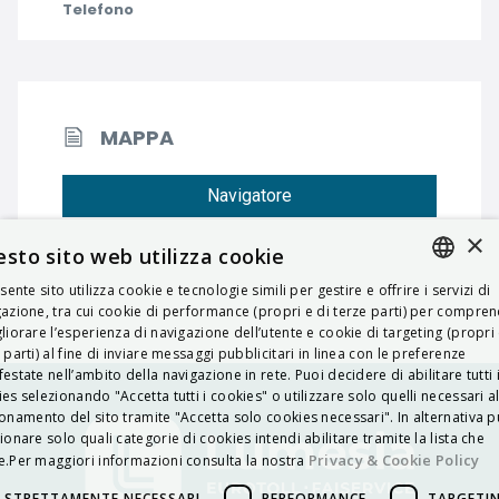
Telefono
MAPPA
Navigatore
×
sto sito web utilizza cookie
esente sito utilizza cookie e tecnologie simili per gestire e offrire i servizi di
ITALIAN
azione, tra cui cookie di performance (propri e di terze parti) per compre
liorare l’esperienza di navigazione dell’utente e cookie di targeting (propri 
ENGLISH
 parti) al fine di inviare messaggi pubblicitari in linea con le preferenze
estate nell’ambito della navigazione in rete. Puoi decidere di abilitare tutti 
FRENCH
es selezionando "Accetta tutti i cookies" o utilizzare solo quelli necessari a
onamento del sito tramite "Accetta solo cookies necessari". In alternativa p
HUNGARIAN
ionare solo quali categorie di cookies intendi abilitare tramite la lista che
DEUTSCH
Privacy & Cookie Policy
.Per maggiori informazioni consulta la nostra
POLSKI
STRETTAMENTE NECESSARI
PERFORMANCE
TARGETI