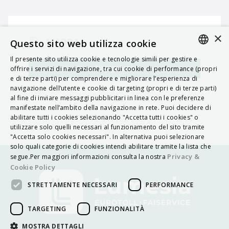
×
MAPPA
Questo sito web utilizza cookie
Il presente sito utilizza cookie e tecnologie simili per gestire e
ITALIAN
Navigatore
offrire i servizi di navigazione, tra cui cookie di performance (propri
e di terze parti) per comprendere e migliorare l’esperienza di
ENGLISH
navigazione dell’utente e cookie di targeting (propri e di terze parti)
al fine di inviare messaggi pubblicitari in linea con le preferenze
FRENCH
manifestate nell’ambito della navigazione in rete. Puoi decidere di
abilitare tutti i cookies selezionando "Accetta tutti i cookies" o
HUNGARIAN
utilizzare solo quelli necessari al funzionamento del sito tramite
DEUTSCH
"Accetta solo cookies necessari". In alternativa puoi selezionare
solo quali categorie di cookies intendi abilitare tramite la lista che
POLSKI
Privacy &
segue.Per maggiori informazioni consulta la nostra
Cookie Policy
УКРАЇНСЬКА
STRETTAMENTE NECESSARI
PERFORMANCE
PORTUGUÊS
ESPAÑOL
TARGETING
FUNZIONALITÀ
HRVATSKI
MOSTRA DETTAGLI