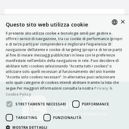
×
MAPPA
Questo sito web utilizza cookie
Il presente sito utilizza cookie e tecnologie simili per gestire e
ITALIAN
Navigatore
offrire i servizi di navigazione, tra cui cookie di performance (propri
e di terze parti) per comprendere e migliorare l’esperienza di
ENGLISH
navigazione dell’utente e cookie di targeting (propri e di terze parti)
al fine di inviare messaggi pubblicitari in linea con le preferenze
FRENCH
manifestate nell’ambito della navigazione in rete. Puoi decidere di
abilitare tutti i cookies selezionando "Accetta tutti i cookies" o
HUNGARIAN
utilizzare solo quelli necessari al funzionamento del sito tramite
DEUTSCH
"Accetta solo cookies necessari". In alternativa puoi selezionare
solo quali categorie di cookies intendi abilitare tramite la lista che
POLSKI
Privacy &
segue.Per maggiori informazioni consulta la nostra
Cookie Policy
УКРАЇНСЬКА
STRETTAMENTE NECESSARI
PERFORMANCE
PORTUGUÊS
ESPAÑOL
TARGETING
FUNZIONALITÀ
HRVATSKI
MOSTRA DETTAGLI