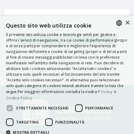
×
MAPPA
Questo sito web utilizza cookie
Il presente sito utilizza cookie e tecnologie simili per gestire e
ITALIAN
Navigatore
offrire i servizi di navigazione, tra cui cookie di performance (propri
e di terze parti) per comprendere e migliorare l’esperienza di
ENGLISH
navigazione dell’utente e cookie di targeting (propri e di terze parti)
al fine di inviare messaggi pubblicitari in linea con le preferenze
FRENCH
manifestate nell’ambito della navigazione in rete. Puoi decidere di
abilitare tutti i cookies selezionando "Accetta tutti i cookies" o
HUNGARIAN
utilizzare solo quelli necessari al funzionamento del sito tramite
DEUTSCH
"Accetta solo cookies necessari". In alternativa puoi selezionare
solo quali categorie di cookies intendi abilitare tramite la lista che
POLSKI
Privacy &
segue.Per maggiori informazioni consulta la nostra
Cookie Policy
УКРАЇНСЬКА
STRETTAMENTE NECESSARI
PERFORMANCE
PORTUGUÊS
ESPAÑOL
TARGETING
FUNZIONALITÀ
HRVATSKI
MOSTRA DETTAGLI