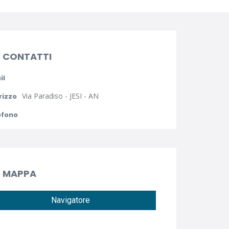
CONTATTI
il
Via Paradiso - JESI - AN
rizzo
efono
MAPPA
Navigatore