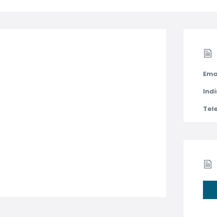
Ema
Indi
Tel