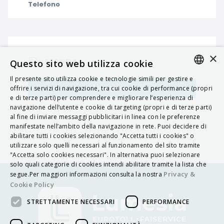
Telefono
×
MAPPA
Questo sito web utilizza cookie
Il presente sito utilizza cookie e tecnologie simili per gestire e
ITALIAN
Navigatore
offrire i servizi di navigazione, tra cui cookie di performance (propri
e di terze parti) per comprendere e migliorare l’esperienza di
ENGLISH
navigazione dell’utente e cookie di targeting (propri e di terze parti)
al fine di inviare messaggi pubblicitari in linea con le preferenze
FRENCH
manifestate nell’ambito della navigazione in rete. Puoi decidere di
abilitare tutti i cookies selezionando "Accetta tutti i cookies" o
HUNGARIAN
utilizzare solo quelli necessari al funzionamento del sito tramite
DEUTSCH
"Accetta solo cookies necessari". In alternativa puoi selezionare
solo quali categorie di cookies intendi abilitare tramite la lista che
POLSKI
Privacy &
segue.Per maggiori informazioni consulta la nostra
Cookie Policy
УКРАЇНСЬКА
STRETTAMENTE NECESSARI
PERFORMANCE
PORTUGUÊS
ESPAÑOL