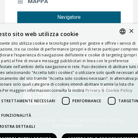
MAPPA
Navigatore
×
sto sito web utilizza cookie
esente sito utilizza cookie e tecnologie simili per gestire e offrire i servizi di
ITALIAN
azione, tra cui cookie di performance (propri e di terze parti) per compre
liorare l’esperienza di navigazione dell’utente e cookie di targeting (propri 
ENGLISH
 parti) al fine di inviare messaggi pubblicitari in linea con le preferenze
estate nell’ambito della navigazione in rete. Puoi decidere di abilitare tutti 
FRENCH
es selezionando "Accetta tutti i cookies" o utilizzare solo quelli necessari a
onamento del sito tramite "Accetta solo cookies necessari". In alternativa p
HUNGARIAN
ionare solo quali categorie di cookies intendi abilitare tramite la lista che
DEUTSCH
Privacy & Cookie Policy
.Per maggiori informazioni consulta la nostra
POLSKI
STRETTAMENTE NECESSARI
PERFORMANCE
TARGETI
УКРАЇНСЬКА
FUNZIONALITÀ
©FAI SERVICE S.Coop. – REA CCIAA CN 183718 – P.IVA:
PORTUGUÊS
02654640040
MOSTRA DETTAGLI
ESPAÑOL
Privacy & Cookie Policy