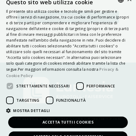
MAPPA
Questo sito web utilizza cookie
Il presente sito utilizza cookie e tecnologie simili per gestire e
ITALIAN
Navigatore
offrire i servizi di navigazione, tra cui cookie di performance (propri
e di terze parti) per comprendere e migliorare l’esperienza di
ENGLISH
navigazione dell’utente e cookie di targeting (propri e di terze parti)
al fine di inviare messaggi pubblicitari in linea con le preferenze
FRENCH
manifestate nell’ambito della navigazione in rete. Puoi decidere di
abilitare tutti i cookies selezionando "Accetta tutti i cookies" o
HUNGARIAN
utilizzare solo quelli necessari al funzionamento del sito tramite
DEUTSCH
"Accetta solo cookies necessari". In alternativa puoi selezionare
solo quali categorie di cookies intendi abilitare tramite la lista che
POLSKI
Privacy &
segue.Per maggiori informazioni consulta la nostra
Cookie Policy
УКРАЇНСЬКА
STRETTAMENTE NECESSARI
PERFORMANCE
PORTUGUÊS
ESPAÑOL
TARGETING
FUNZIONALITÀ
HRVATSKI
MOSTRA DETTAGLI
©FAI SERVICE S.Coop. – REA CCIAA CN 183718 – P.IVA:
ACCETTA TUTTI I COOKIES
02654640040
Privacy & Cookie Policy