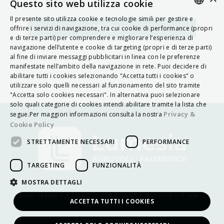
MAPPA
Questo sito web utilizza cookie
Il presente sito utilizza cookie e tecnologie simili per gestire e
ITALIAN
Navigatore
offrire i servizi di navigazione, tra cui cookie di performance (propri
e di terze parti) per comprendere e migliorare l’esperienza di
ENGLISH
navigazione dell’utente e cookie di targeting (propri e di terze parti)
al fine di inviare messaggi pubblicitari in linea con le preferenze
FRENCH
manifestate nell’ambito della navigazione in rete. Puoi decidere di
abilitare tutti i cookies selezionando "Accetta tutti i cookies" o
HUNGARIAN
utilizzare solo quelli necessari al funzionamento del sito tramite
DEUTSCH
"Accetta solo cookies necessari". In alternativa puoi selezionare
solo quali categorie di cookies intendi abilitare tramite la lista che
POLSKI
Privacy &
segue.Per maggiori informazioni consulta la nostra
Cookie Policy
УКРАЇНСЬКА
STRETTAMENTE NECESSARI
PERFORMANCE
PORTUGUÊS
ESPAÑOL
TARGETING
FUNZIONALITÀ
HRVATSKI
MOSTRA DETTAGLI
©FAI SERVICE S.Coop. – REA CCIAA CN 183718 – P.IVA:
ACCETTA TUTTI I COOKIES
02654640040
Privacy & Cookie Policy