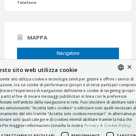
Telefono
MAPPA
Navigatore
×
sto sito web utilizza cookie
esente sito utilizza cookie e tecnologie simili per gestire e offrire i servizi di
ITALIAN
azione, tra cui cookie di performance (propri e di terze parti) per compre
liorare l’esperienza di navigazione dell’utente e cookie di targeting (propri 
ENGLISH
 parti) al fine di inviare messaggi pubblicitari in linea con le preferenze
estate nell’ambito della navigazione in rete. Puoi decidere di abilitare tutti 
FRENCH
es selezionando "Accetta tutti i cookies" o utilizzare solo quelli necessari a
onamento del sito tramite "Accetta solo cookies necessari". In alternativa p
HUNGARIAN
ionare solo quali categorie di cookies intendi abilitare tramite la lista che
DEUTSCH
Privacy & Cookie Policy
.Per maggiori informazioni consulta la nostra
POLSKI
STRETTAMENTE NECESSARI
PERFORMANCE
TARGETI