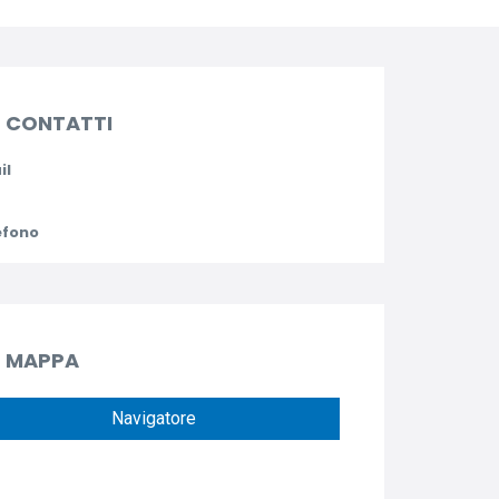
CONTATTI
il
efono
MAPPA
Navigatore