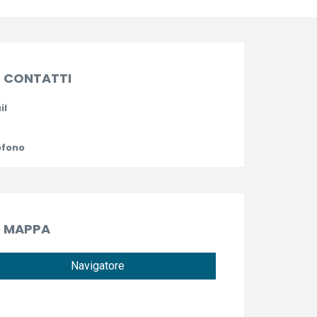
CONTATTI
il
efono
MAPPA
Navigatore