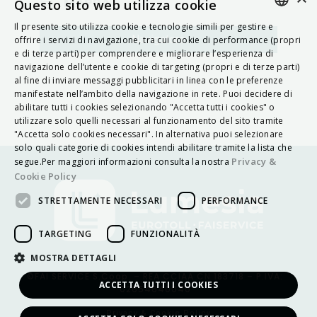
MAPPA
Questo sito web utilizza cookie
Il presente sito utilizza cookie e tecnologie simili per gestire e
ITALIAN
Navigatore
offrire i servizi di navigazione, tra cui cookie di performance (propri
e di terze parti) per comprendere e migliorare l’esperienza di
ENGLISH
navigazione dell’utente e cookie di targeting (propri e di terze parti)
al fine di inviare messaggi pubblicitari in linea con le preferenze
FRENCH
manifestate nell’ambito della navigazione in rete. Puoi decidere di
abilitare tutti i cookies selezionando "Accetta tutti i cookies" o
HUNGARIAN
utilizzare solo quelli necessari al funzionamento del sito tramite
DEUTSCH
"Accetta solo cookies necessari". In alternativa puoi selezionare
solo quali categorie di cookies intendi abilitare tramite la lista che
POLSKI
Privacy &
segue.Per maggiori informazioni consulta la nostra
Cookie Policy
УКРАЇНСЬКА
STRETTAMENTE NECESSARI
PERFORMANCE
PORTUGUÊS
ESPAÑOL
TARGETING
FUNZIONALITÀ
HRVATSKI
MOSTRA DETTAGLI
©FAI SERVICE S.Coop. – REA CCIAA CN 183718 – P.IVA:
ACCETTA TUTTI I COOKIES
02654640040
Privacy & Cookie Policy