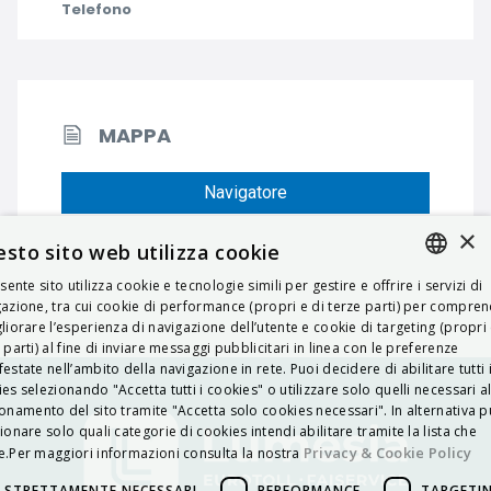
Telefono
MAPPA
Navigatore
×
sto sito web utilizza cookie
esente sito utilizza cookie e tecnologie simili per gestire e offrire i servizi di
ITALIAN
azione, tra cui cookie di performance (propri e di terze parti) per compre
liorare l’esperienza di navigazione dell’utente e cookie di targeting (propri 
ENGLISH
 parti) al fine di inviare messaggi pubblicitari in linea con le preferenze
estate nell’ambito della navigazione in rete. Puoi decidere di abilitare tutti 
FRENCH
es selezionando "Accetta tutti i cookies" o utilizzare solo quelli necessari a
onamento del sito tramite "Accetta solo cookies necessari". In alternativa p
HUNGARIAN
ionare solo quali categorie di cookies intendi abilitare tramite la lista che
DEUTSCH
Privacy & Cookie Policy
.Per maggiori informazioni consulta la nostra
POLSKI
STRETTAMENTE NECESSARI
PERFORMANCE
TARGETI