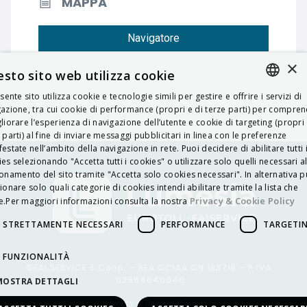
MAPPA
Navigatore
×
sto sito web utilizza cookie
esente sito utilizza cookie e tecnologie simili per gestire e offrire i servizi di
ITALIAN
azione, tra cui cookie di performance (propri e di terze parti) per compre
liorare l’esperienza di navigazione dell’utente e cookie di targeting (propri 
ENGLISH
 parti) al fine di inviare messaggi pubblicitari in linea con le preferenze
estate nell’ambito della navigazione in rete. Puoi decidere di abilitare tutti 
FRENCH
es selezionando "Accetta tutti i cookies" o utilizzare solo quelli necessari a
onamento del sito tramite "Accetta solo cookies necessari". In alternativa p
HUNGARIAN
ionare solo quali categorie di cookies intendi abilitare tramite la lista che
DEUTSCH
Privacy & Cookie Policy
.Per maggiori informazioni consulta la nostra
POLSKI
STRETTAMENTE NECESSARI
PERFORMANCE
TARGETI
УКРАЇНСЬКА
FUNZIONALITÀ
©FAI SERVICE S.Coop. – REA CCIAA CN 183718 – P.IVA:
PORTUGUÊS
02654640040
MOSTRA DETTAGLI
ESPAÑOL
Privacy & Cookie Policy