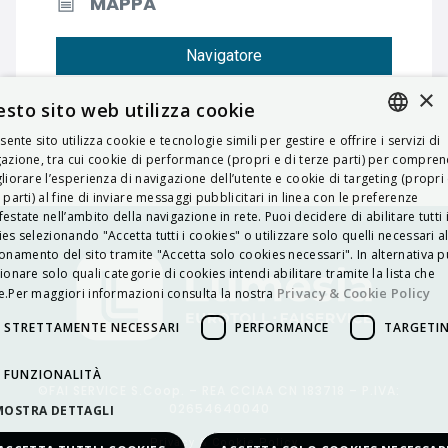
MAPPA
Navigatore
×
sto sito web utilizza cookie
esente sito utilizza cookie e tecnologie simili per gestire e offrire i servizi di
ITALIAN
azione, tra cui cookie di performance (propri e di terze parti) per compre
liorare l’esperienza di navigazione dell’utente e cookie di targeting (propri 
ENGLISH
 parti) al fine di inviare messaggi pubblicitari in linea con le preferenze
estate nell’ambito della navigazione in rete. Puoi decidere di abilitare tutti 
FRENCH
es selezionando "Accetta tutti i cookies" o utilizzare solo quelli necessari a
onamento del sito tramite "Accetta solo cookies necessari". In alternativa p
HUNGARIAN
ionare solo quali categorie di cookies intendi abilitare tramite la lista che
DEUTSCH
Privacy & Cookie Policy
.Per maggiori informazioni consulta la nostra
POLSKI
STRETTAMENTE NECESSARI
PERFORMANCE
TARGETI
УКРАЇНСЬКА
FUNZIONALITÀ
©FAI SERVICE S.Coop. – REA CCIAA CN 183718 – P.IVA:
PORTUGUÊS
02654640040
MOSTRA DETTAGLI
ESPAÑOL
Privacy & Cookie Policy