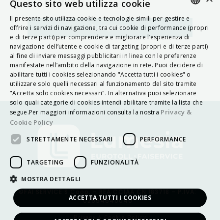
MAPPA
Questo sito web utilizza cookie
Il presente sito utilizza cookie e tecnologie simili per gestire e
ITALIAN
Navigatore
offrire i servizi di navigazione, tra cui cookie di performance (propri
e di terze parti) per comprendere e migliorare l’esperienza di
ENGLISH
navigazione dell’utente e cookie di targeting (propri e di terze parti)
al fine di inviare messaggi pubblicitari in linea con le preferenze
FRENCH
manifestate nell’ambito della navigazione in rete. Puoi decidere di
abilitare tutti i cookies selezionando "Accetta tutti i cookies" o
HUNGARIAN
utilizzare solo quelli necessari al funzionamento del sito tramite
DEUTSCH
"Accetta solo cookies necessari". In alternativa puoi selezionare
solo quali categorie di cookies intendi abilitare tramite la lista che
POLSKI
Privacy &
segue.Per maggiori informazioni consulta la nostra
Cookie Policy
УКРАЇНСЬКА
STRETTAMENTE NECESSARI
PERFORMANCE
PORTUGUÊS
ESPAÑOL
TARGETING
FUNZIONALITÀ
HRVATSKI
MOSTRA DETTAGLI
©FAI SERVICE S.Coop. – REA CCIAA CN 183718 – P.IVA:
ACCETTA TUTTI I COOKIES
02654640040
Privacy & Cookie Policy