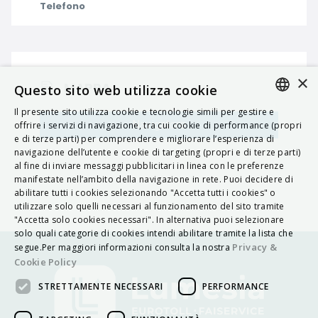
Telefono
×
MAPPA
Questo sito web utilizza cookie
Il presente sito utilizza cookie e tecnologie simili per gestire e
ITALIAN
Navigatore
offrire i servizi di navigazione, tra cui cookie di performance (propri
e di terze parti) per comprendere e migliorare l’esperienza di
ENGLISH
navigazione dell’utente e cookie di targeting (propri e di terze parti)
al fine di inviare messaggi pubblicitari in linea con le preferenze
FRENCH
manifestate nell’ambito della navigazione in rete. Puoi decidere di
abilitare tutti i cookies selezionando "Accetta tutti i cookies" o
HUNGARIAN
utilizzare solo quelli necessari al funzionamento del sito tramite
DEUTSCH
"Accetta solo cookies necessari". In alternativa puoi selezionare
solo quali categorie di cookies intendi abilitare tramite la lista che
POLSKI
Privacy &
segue.Per maggiori informazioni consulta la nostra
Cookie Policy
УКРАЇНСЬКА
STRETTAMENTE NECESSARI
PERFORMANCE
PORTUGUÊS
ESPAÑOL