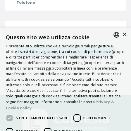
Telefono
×
MAPPA
Questo sito web utilizza cookie
Il presente sito utilizza cookie e tecnologie simili per gestire e
ITALIAN
Navigatore
offrire i servizi di navigazione, tra cui cookie di performance (propri
e di terze parti) per comprendere e migliorare l’esperienza di
ENGLISH
navigazione dell’utente e cookie di targeting (propri e di terze parti)
al fine di inviare messaggi pubblicitari in linea con le preferenze
FRENCH
manifestate nell’ambito della navigazione in rete. Puoi decidere di
abilitare tutti i cookies selezionando "Accetta tutti i cookies" o
HUNGARIAN
utilizzare solo quelli necessari al funzionamento del sito tramite
DEUTSCH
"Accetta solo cookies necessari". In alternativa puoi selezionare
solo quali categorie di cookies intendi abilitare tramite la lista che
POLSKI
Privacy &
segue.Per maggiori informazioni consulta la nostra
Cookie Policy
УКРАЇНСЬКА
STRETTAMENTE NECESSARI
PERFORMANCE
PORTUGUÊS
ESPAÑOL