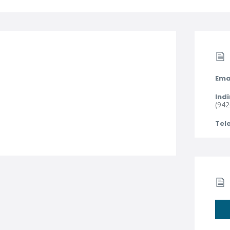
Ema
Indi
(942
Tel