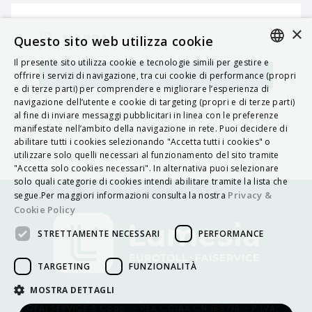
×
MAPPA
Questo sito web utilizza cookie
Il presente sito utilizza cookie e tecnologie simili per gestire e
ITALIAN
Navigatore
offrire i servizi di navigazione, tra cui cookie di performance (propri
e di terze parti) per comprendere e migliorare l’esperienza di
ENGLISH
navigazione dell’utente e cookie di targeting (propri e di terze parti)
al fine di inviare messaggi pubblicitari in linea con le preferenze
FRENCH
manifestate nell’ambito della navigazione in rete. Puoi decidere di
abilitare tutti i cookies selezionando "Accetta tutti i cookies" o
HUNGARIAN
utilizzare solo quelli necessari al funzionamento del sito tramite
DEUTSCH
"Accetta solo cookies necessari". In alternativa puoi selezionare
solo quali categorie di cookies intendi abilitare tramite la lista che
POLSKI
Privacy &
segue.Per maggiori informazioni consulta la nostra
Cookie Policy
УКРАЇНСЬКА
STRETTAMENTE NECESSARI
PERFORMANCE
PORTUGUÊS
ESPAÑOL
TARGETING
FUNZIONALITÀ
HRVATSKI
MOSTRA DETTAGLI
©FAI SERVICE S.Coop. – REA CCIAA CN 183718 – P.IVA: